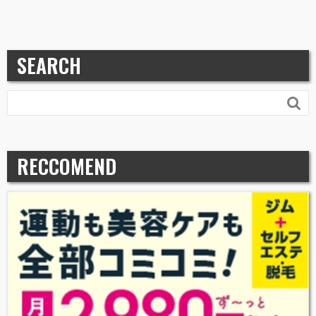
SEARCH

RECCOMEND