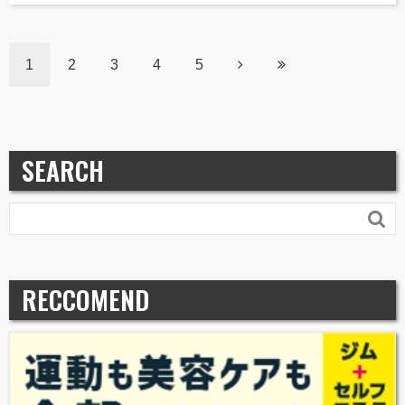
1
2
3
4
5
SEARCH

RECCOMEND