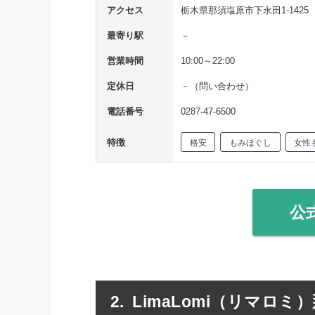
アクセス
栃木県那須塩原市下永田1-1425
最寄り駅
－
営業時間
10:00～22:00
定休日
－（問い合わせ）
電話番号
0287-47-6500
特徴
格安
もみほぐし
女性
公
LimaLomi（リマロミ