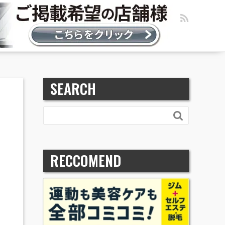
SEARCH

RECCOMEND