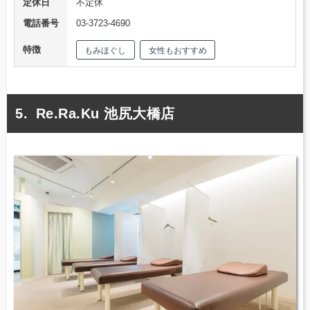
定休日
不定休
電話番号
03-3723-4690
特徴
もみほぐし
女性もおすすめ
Re.Ra.Ku 池尻大橋店