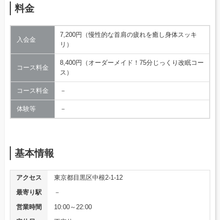
料金
7,200円（慢性的な首肩の疲れを癒し身体スッキ
入会金
リ）
8,400円（オーダーメイド！75分じっくり改眠コー
コース料金
ス）
コース料金
－
体験等
－
基本情報
アクセス
東京都目黒区中根2-1-12
最寄り駅
－
営業時間
10:00～22:00