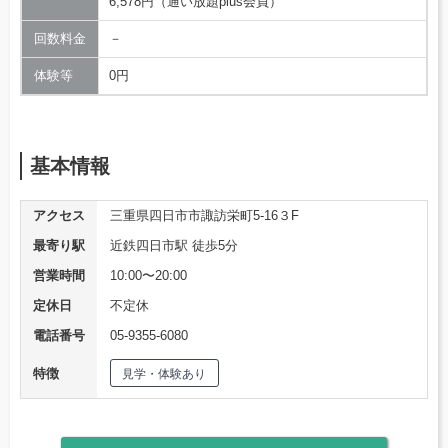
6,578円（通い放題plus会員）
回数料金
－
体験等
0円
基本情報
アクセス
三重県四日市市諏訪栄町5-16３F
最寄り駅
近鉄四日市駅 徒歩5分
営業時間
10:00〜20:00
定休日
不定休
電話番号
05-9355-6080
特徴
見学・体験あり