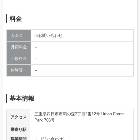
料金
入会金
※お問い合わせ
月額料金
－
回数料金
－
体験等
－
基本情報
三重県四日市市鵜の森2丁目2番12号 Urban Forest
アクセス
Park 703号
最寄り駅
営業時間
－（問い合わせ）