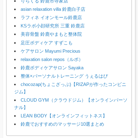
りらくる 鈴鹿市寺家店
asian relaxation villa 鈴鹿白子店
ラフィネ イオンモール鈴鹿店
KSラボ小顔研究所 三重 鈴鹿店
美容骨盤 鈴鹿やまもと整体院
足圧ボディケア すずこも
ケアサロン Mayumi Precious
relaxation salon repos（ルポ）
鈴鹿ボディケアサロン Sayaka
整体×パーソナルトレーニング うぇるはぴ
chocozap(ちょこざっぷ)【RIZAPが作ったコンビニ
ジム】
CLOUD GYM（クラウドジム）【オンラインパーソ
ナル】
LEAN BODY【オンラインフィットネス】
鈴鹿でおすすめのマッサージ10選まとめ