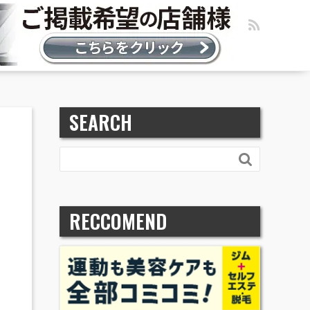
SEARCH

RECCOMEND