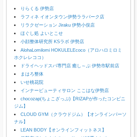
りらくる 伊勢店
ラフィネ イオンタウン伊勢ララパーク店
リラクゼーション Jiraku 伊勢小俣店
ほぐし処 よいとこせ
小顔整体研究所 KSラボ 伊勢店
AlohaLomilomi HOKULELEcoco（アロハロミロミ
ホクレレココ）
ドライヘッドスパ専門店 癒し～ぷ 伊勢市駅前店
まはろ整体
いせ桃花院
インナービューティサロン ここはな伊勢店
chocozap(ちょこざっぷ)【RIZAPが作ったコンビニ
ジム】
CLOUD GYM（クラウドジム）【オンラインパーソ
ナル】
LEAN BODY【オンラインフィットネス】