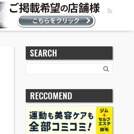
SEARCH

RECCOMEND