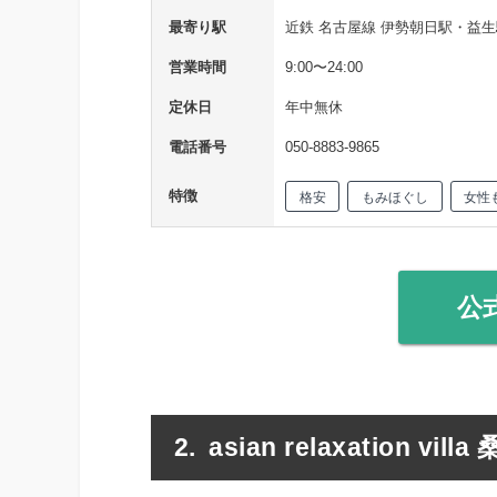
最寄り駅
近鉄 名古屋線 伊勢朝日駅・益生
営業時間
9:00〜24:00
定休日
年中無休
電話番号
050-8883-9865
特徴
格安
もみほぐし
女性
公
asian relaxation vil