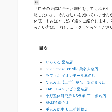
「自分の身体に合った施術をしてくれるセ
癒したい」。そんな思いを抱いていません
体院・もみほぐし処10選をご紹介します
みたい方は、ぜひチェックしてみてくださ
目次
りらくる 桑名店
asian relaxation villa 桑名大桑店
ラフィネ イオンモール桑名店
てもみ王【三重】桑名・陽だまり店
TAiSEiKAN アピタ桑名店
小顔整体研究所 KSラボ 三重 桑名店
整体院 優-YU-
手もみ総本店 三重川越店