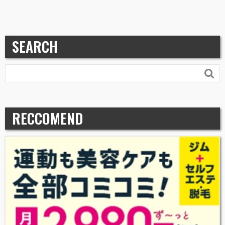
SEARCH

RECCOMEND