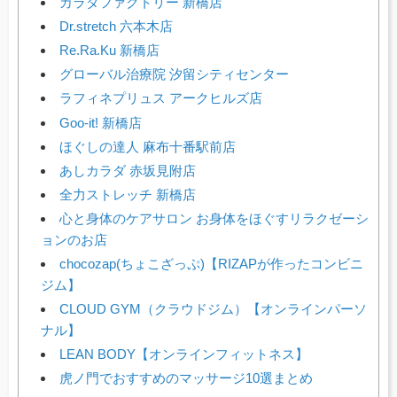
カラダファクトリー 新橋店
Dr.stretch 六本木店
Re.Ra.Ku 新橋店
グローバル治療院 汐留シティセンター
ラフィネプリュス アークヒルズ店
Goo-it! 新橋店
ほぐしの達人 麻布十番駅前店
あしカラダ 赤坂見附店
全力ストレッチ 新橋店
心と身体のケアサロン お身体をほぐすリラクゼーシ
ョンのお店
chocozap(ちょこざっぷ)【RIZAPが作ったコンビニ
ジム】
CLOUD GYM（クラウドジム）【オンラインパーソ
ナル】
LEAN BODY【オンラインフィットネス】
虎ノ門でおすすめのマッサージ10選まとめ