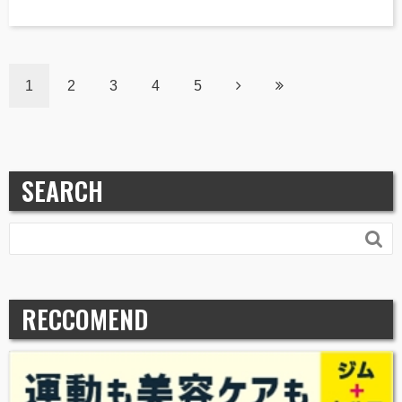
1
2
3
4
5
SEARCH

RECCOMEND