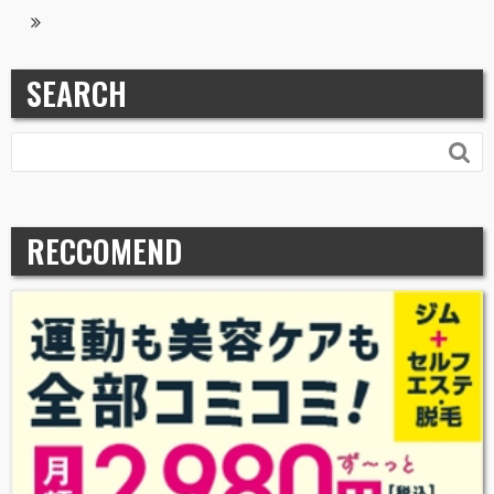
SEARCH

RECCOMEND