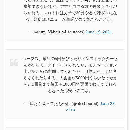
なだけ出来るし。生配信レッスンも、私は土曜しか
参加できないけど、アプリ内で双方の映像を見なが
らやれる。スロトレはガチで30分やると汗ダクにな
る。短所はメニューが単調なので飽きることか。
— harumi (@harumi_fourcats)
June 19, 2021
カーブス、最初の5回がぴったりインストラクターさ
んがついて、アドバイスくれたり、モチベーション
上げるための質問してくれたり、目標いっしょに考
えてくれたりする。入会金が5000円くらいだったか
ら、5回目まで毎回＋1000円で専属で教えてくれる
と思ったら安いのでは。
— 耳たぶ吸ってたも〜れ (@shishmaref)
June 27,
2018