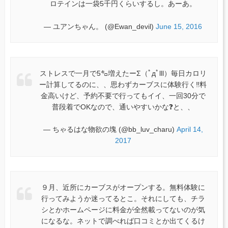
ロテインは一袋5千円くらいするし。あーあ。
— ユアンちゃん。 (@Ewan_devil)
June 15, 2016
ストレスで一月で5㌔増えたーΣ（ﾟдﾟlll）毎日カロリ
ー計算してるのに、、思わずカーブスに体験行く‼️料
金高いけど、予約不要で行ってもイイ、一回30分で
普段着でOKなので、通いやすいかな❓と、、
— ちゃるはな物欲の塊 (@bb_luv_charu)
April 14,
2017
９月、近所にカーブスがオープンする。無料体験に
行ってみようか迷ってるとこ。それにしても、チラ
シとかホームページに料金が全然載ってないのが気
になるな。ネットで調べれば口コミとか出てくるけ