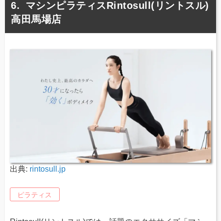
マシンピラティスRintosull(リントスル)
高田馬場店
出典:
rintosull.jp
ピラティス