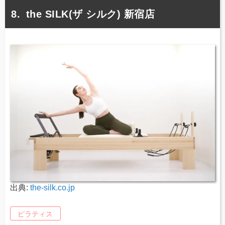
the SILK(ザ シルク) 新宿店
出典:
the-silk.co.jp
ピラティス