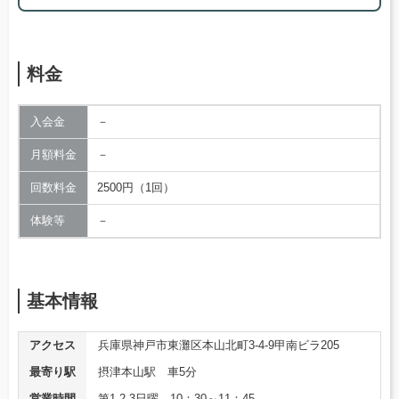
料金
入会金
－
月額料金
－
回数料金
2500円（1回）
体験等
－
基本情報
アクセス
兵庫県神戸市東灘区本山北町3-4-9甲南ビラ205
最寄り駅
摂津本山駅 車5分
営業時間
第1 2 3日曜 10：30～11：45