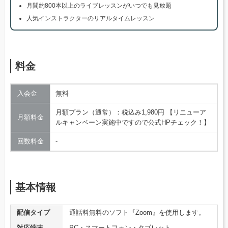
月間約800本以上のライブレッスンがいつでも見放題
人気インストラクターのリアルタイムレッスン
料金
入会金
無料
月額プラン（通常）：税込み1,980円 【リニューア
月額料金
ルキャンペーン実施中ですので公式HPチェック！】
回数料金
‐
基本情報
配信タイプ
通話料無料のソフト『Zoom』を使用します。
対応端末
PC・スマートフォン・タブレット