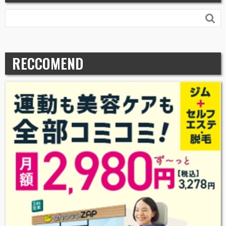

RECCOMEND