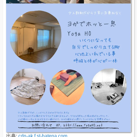
出典:
cdn-ak.f.st-hatena.com