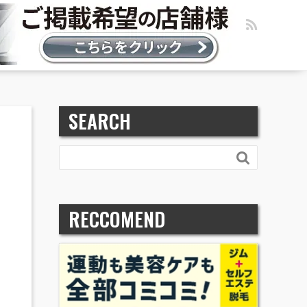
SEARCH

RECCOMEND