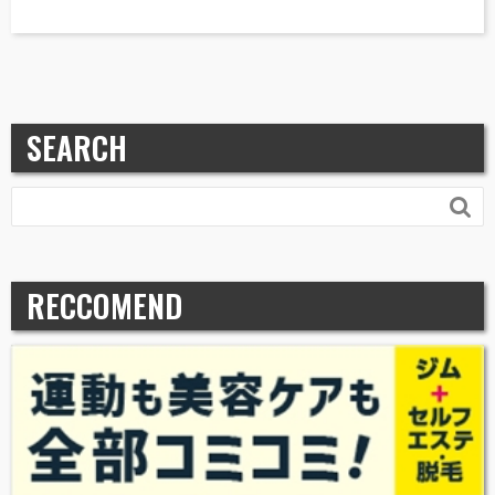
SEARCH

RECCOMEND