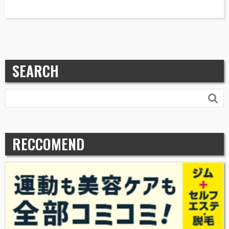
SEARCH

RECCOMEND