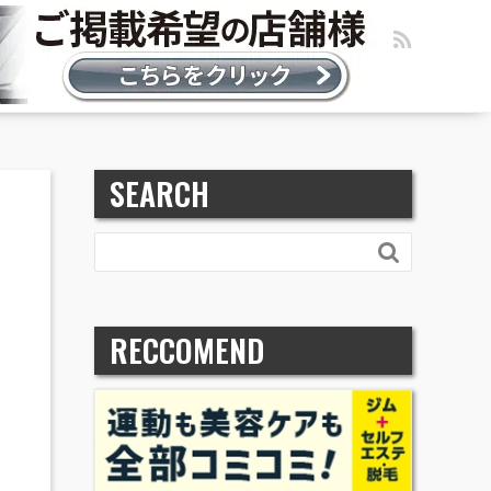
SEARCH

RECCOMEND