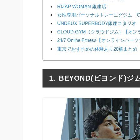
RIZAP WOMAN 銀座店
女性専用パーソナルトレーニグジム C
UNDEUX SUPERBODY銀座スタジオ
CLOUD GYM（クラウドジム）【オ
24/7 Online Fitness【オンラインパ
東京でおすすめの体験あり20選まとめ
BEYOND(ビヨンド)ジ