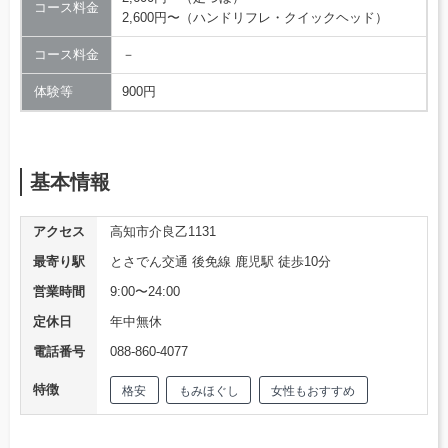
コース料金
2,600円〜（ハンドリフレ・クイックヘッド）
コース料金
－
体験等
900円
基本情報
アクセス
高知市介良乙1131
最寄り駅
とさでん交通 後免線 鹿児駅 徒歩10分
営業時間
9:00〜24:00
定休日
年中無休
電話番号
088-860-4077
特徴
格安
もみほぐし
女性もおすすめ