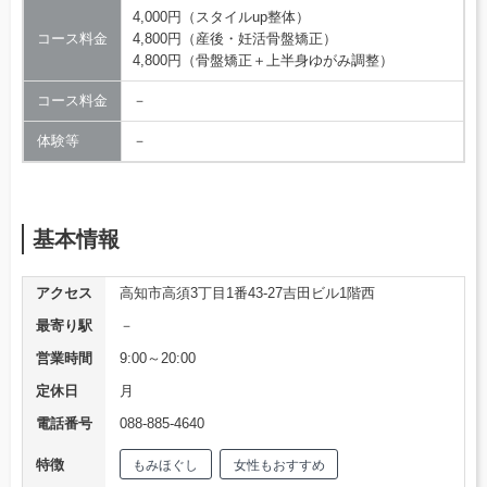
4,000円（スタイルup整体）
コース料金
4,800円（産後・妊活骨盤矯正）
4,800円（骨盤矯正＋上半身ゆがみ調整）
コース料金
－
体験等
－
基本情報
アクセス
高知市高須3丁目1番43-27吉田ビル1階西
最寄り駅
－
営業時間
9:00～20:00
定休日
月
電話番号
088-885-4640
特徴
もみほぐし
女性もおすすめ