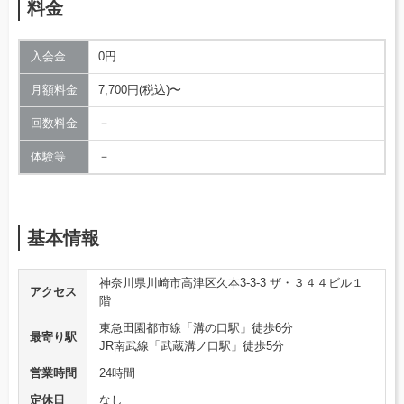
料金
入会金
0円
月額料金
7,700円(税込)〜
回数料金
－
体験等
－
基本情報
神奈川県川崎市高津区久本3-3-3 ザ・３４４ビル１
アクセス
階
東急田園都市線「溝の口駅」徒歩6分
最寄り駅
JR南武線「武蔵溝ノ口駅」徒歩5分
営業時間
24時間
定休日
なし