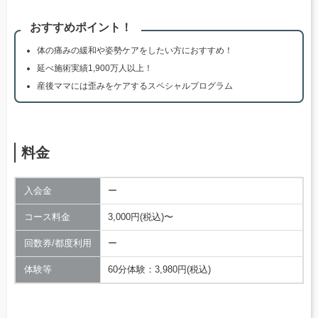
おすすめポイント！
体の痛みの緩和や姿勢ケアをしたい方におすすめ！
延べ施術実績1,900万人以上！
産後ママには歪みをケアするスペシャルプログラム
料金
入会金
ー
コース料金
3,000円(税込)〜
回数券/都度利用
ー
体験等
60分体験：3,980円(税込)