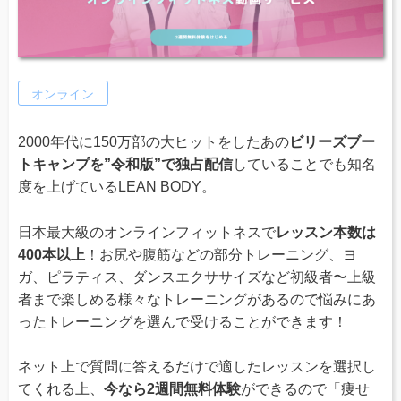
オンライン
2000年代に150万部の大ヒットをしたあの
ビリーズブー
トキャンプを”令和版”で独占配信
していることでも知名
度を上げているLEAN BODY。
日本最大級のオンラインフィットネスで
レッスン本数は
400本以上
！お尻や腹筋などの部分トレーニング、ヨ
ガ、ピラティス、ダンスエクササイズなど初級者〜上級
者まで楽しめる様々なトレーニングがあるので悩みにあ
ったトレーニングを選んで受けることができます！
ネット上で質問に答えるだけで適したレッスンを選択し
てくれる上、
今なら2週間無料体験
ができるので「痩せ