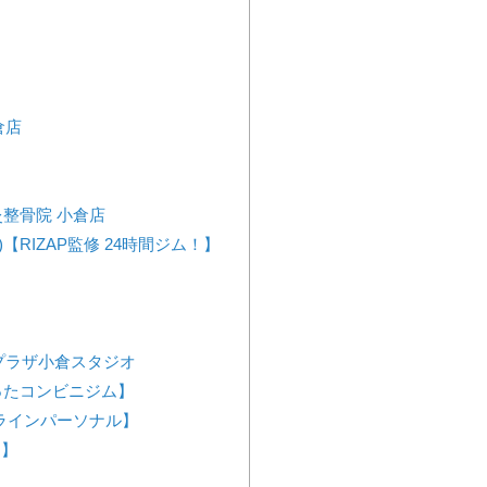
倉店
整骨院 小倉店
!)【RIZAP監修 24時間ジム！】
ュプラザ小倉スタジオ
が作ったコンビニジム】
ンラインパーソナル】
ス】