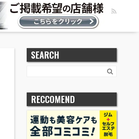
SEARCH

RECCOMEND