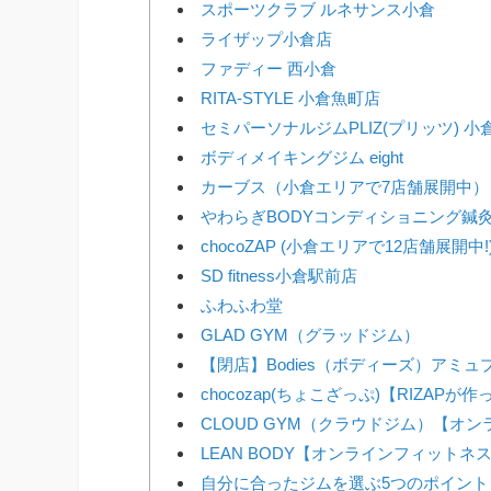
スポーツクラブ ルネサンス小倉
ライザップ小倉店
ファディー 西小倉
RITA-STYLE 小倉魚町店
セミパーソナルジムPLIZ(プリッツ) 小
ボディメイキングジム eight
カーブス（小倉エリアで7店舗展開中）
やわらぎBODYコンディショニング鍼灸
chocoZAP (小倉エリアで12店舗展開中
SD fitness小倉駅前店
ふわふわ堂
GLAD GYM（グラッドジム）
【閉店】Bodies（ボディーズ）アミ
chocozap(ちょこざっぷ)【RIZAP
CLOUD GYM（クラウドジム）【オ
LEAN BODY【オンラインフィットネ
自分に合ったジムを選ぶ5つのポイント