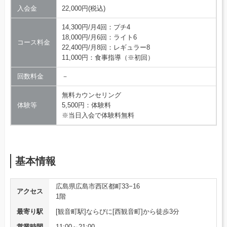
入会金
22,000円(税込)
14,300円/月4回：プチ4
18,000円/月6回：ライト6
コース料金
22,400円/月8回：レギュラー8
11,000円：食事指導（※初回）
回数料金
－
無料カウンセリング
体験等
5,500円：体験料
※当日入会で体験料無料
基本情報
広島県広島市西区都町33−16
アクセス
1階
最寄り駅
[観音町駅]ならびに[西観音町]から徒歩3分
営業時間
11:00～21:00