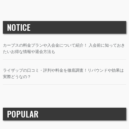
カーブスの料金プランや入会金について紹介！ 入会前に知っておき
たいお得な情報や退会方法も
ライザップの口コミ・評判や料金を徹底調査！リバウンドや効果は
実際どうなの？
POPULAR
【2026年最新】カーブスの料金・入会金一覧表！ 入会前に知ってお
きたいお得な情報や退会方法も
【2026年最新】小田原のジムおすすめ11選！安い・24時間・女性で
も通いやすい！