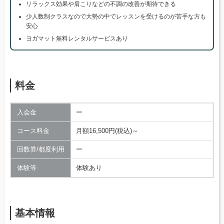
リラックス効果や肩こりなどの不調の改善が期待できる
少人数制クラスなので大勢の中でレッスンを受けるのが苦手な方も
安心
ヨガマット無料レンタルサービスあり
料金
入会金
ー
コース料金
月額16,500円(税込)～
回数券/都度利用
ー
体験等
体験あり
基本情報