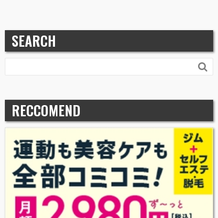
SEARCH

RECCOMEND