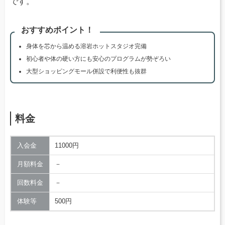
です。
おすすめポイント！
身体を芯から温める溶岩ホットスタジオ完備
初心者や体の硬い方にも安心のプログラムが勢ぞろい
大型ショッピングモール併設で利便性も抜群
料金
入会金
11000円
月額料金
－
回数料金
－
体験等
500円