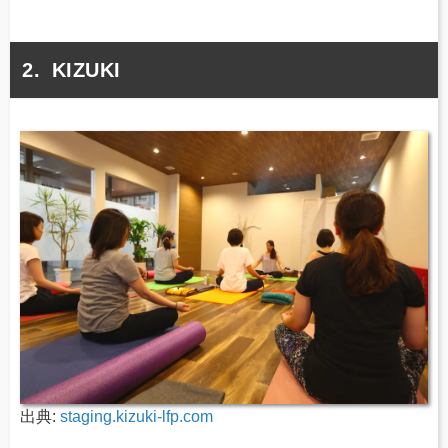
KIZUKI
出典:
staging.kizuki-lfp.com