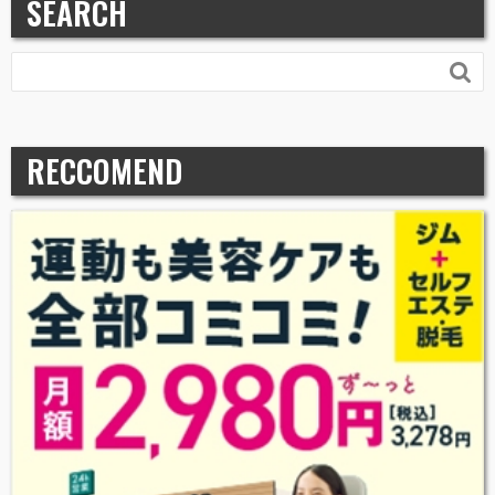
SEARCH

RECCOMEND