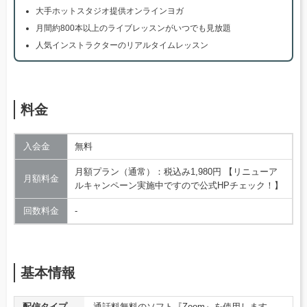
大手ホットスタジオ提供オンラインヨガ
月間約800本以上のライブレッスンがいつでも見放題
人気インストラクターのリアルタイムレッスン
料金
入会金
無料
月額プラン（通常）：税込み1,980円 【リニューア
月額料金
ルキャンペーン実施中ですので公式HPチェック！】
回数料金
‐
基本情報
配信タイプ
通話料無料のソフト『Zoom』を使用します。