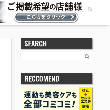
SEARCH

RECCOMEND