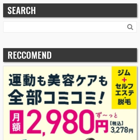
SEARCH

RECCOMEND