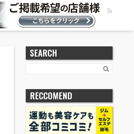
SEARCH

RECCOMEND