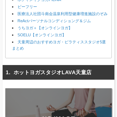
ビーフリー
医療法人社団斗南会温泉利用型健康増進施設のぞみ
ReActパーソナルコンディショング＆ジム
うちヨガ＋【オンラインヨガ】
SOELU【オンラインヨガ】
天童周辺のおすすめヨガ・ピラティススタジオ5選
まとめ
ホットヨガスタジオLAVA天童店