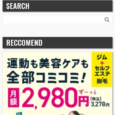
SEARCH

RECCOMEND