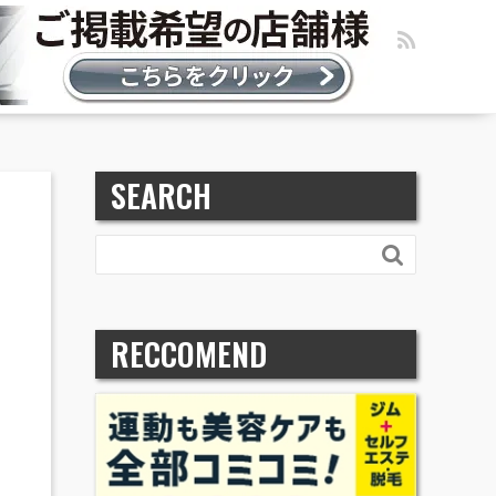
SEARCH

RECCOMEND