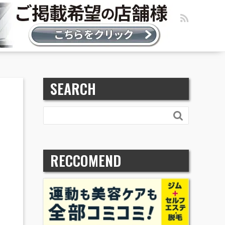
SEARCH

RECCOMEND