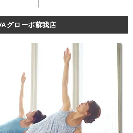
VAグローボ蘇我店