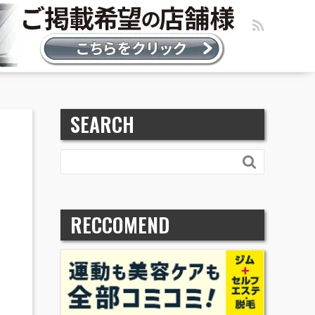
SEARCH

RECCOMEND