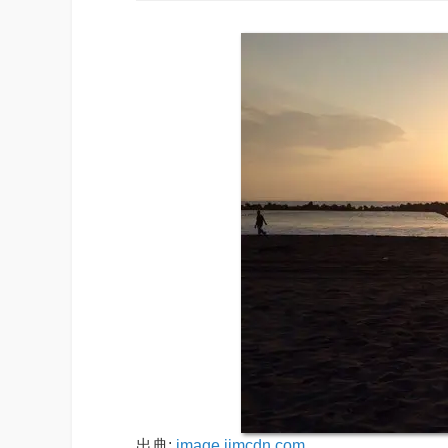
出典:
image.jimcdn.com