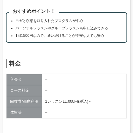
おすすめポイント！
ヨガと瞑想を取り入れたプログラムが中心
パーソナルレッスンやグループレッスンも申し込みできる
1回1500円なので、通い続けることが不安な人でも安心
料金
入会金
–
コース料金
–
回数券/都度利用
1レッスン11,000円(税込)～
体験等
–