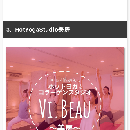
HotYogaStudio美房