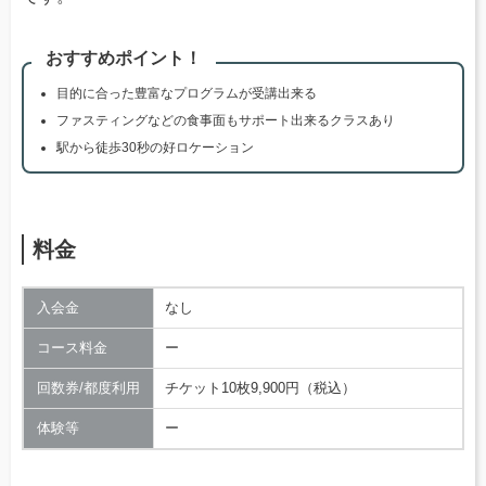
おすすめポイント！
目的に合った豊富なプログラムが受講出来る
ファスティングなどの食事面もサポート出来るクラスあり
駅から徒歩30秒の好ロケーション
料金
入会金
なし
コース料金
ー
回数券/都度利用
チケット10枚9,900円（税込）
体験等
ー