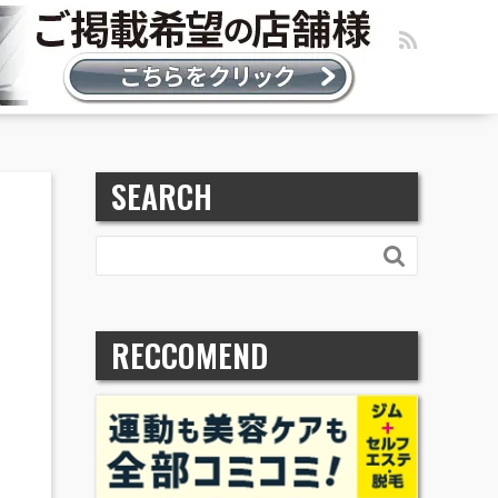
SEARCH

RECCOMEND