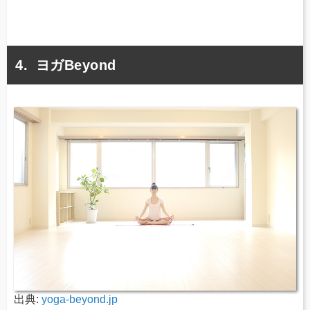
ヨガBeyond
出典:
yoga-beyond.jp