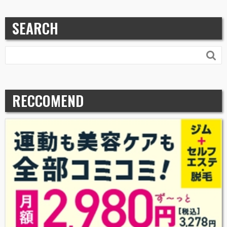
SEARCH

RECCOMEND