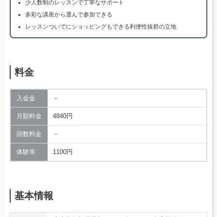
少人数制のレッスンで丁寧なサポート
多彩な講座から選んで参加できる
レッスンついでにショッピングもできる利便性抜群の立地
料金
入会金
－
月額料金
4840円
回数料金
－
体験等
1100円
基本情報