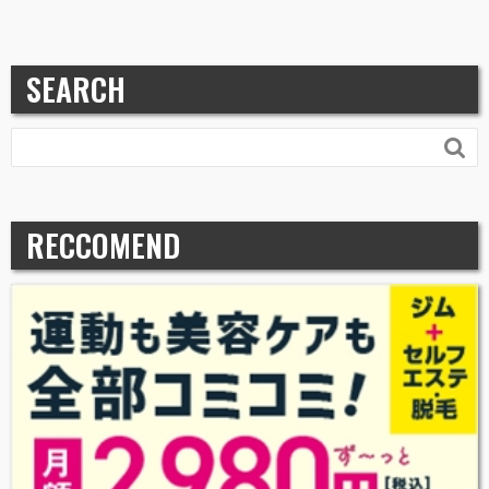
SEARCH

RECCOMEND