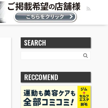
SEARCH

RECCOMEND