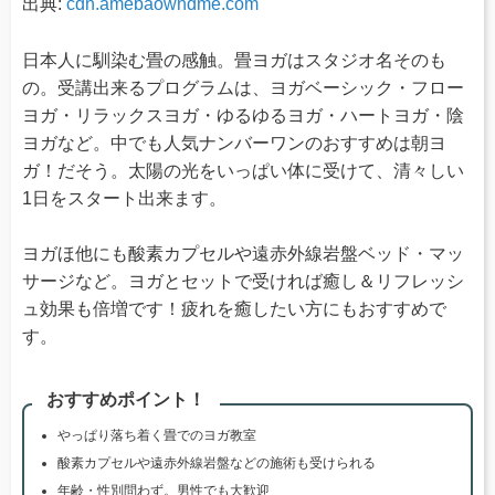
出典:
cdn.amebaowndme.com
日本人に馴染む畳の感触。畳ヨガはスタジオ名そのも
の。受講出来るプログラムは、ヨガベーシック・フロー
ヨガ・リラックスヨガ・ゆるゆるヨガ・ハートヨガ・陰
ヨガなど。中でも人気ナンバーワンのおすすめは朝ヨ
ガ！だそう。太陽の光をいっぱい体に受けて、清々しい
1日をスタート出来ます。
ヨガほ他にも酸素カプセルや遠赤外線岩盤ベッド・マッ
サージなど。ヨガとセットで受ければ癒し＆リフレッシ
ュ効果も倍増です！疲れを癒したい方にもおすすめで
す。
おすすめポイント！
やっぱり落ち着く畳でのヨガ教室
酸素カプセルや遠赤外線岩盤などの施術も受けられる
年齢・性別問わず。男性でも大歓迎