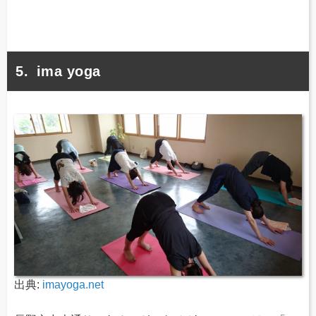
ima yoga
出典:
imayoga.net