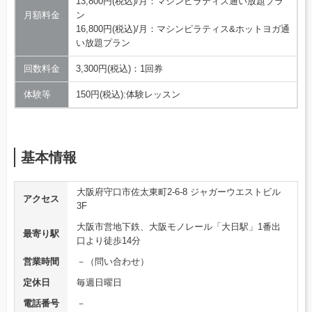
13,800円(税込)/月：マシンピラティス通い放題プラ
月額料金
ン
16,800円(税込)/月：マシンピラティス&ホットヨガ通
い放題プラン
回数料金
3,300円(税込)：1回券
体験等
150円(税込):体験レッスン
基本情報
大阪府守口市佐太東町2-6-8 ジャガーウエストビル
アクセス
3F
大阪市営地下鉄、大阪モノレール「大日駅」1番出
最寄り駅
口より徒歩14分
営業時間
－（問い合わせ）
定休日
毎週日曜日
電話番号
－