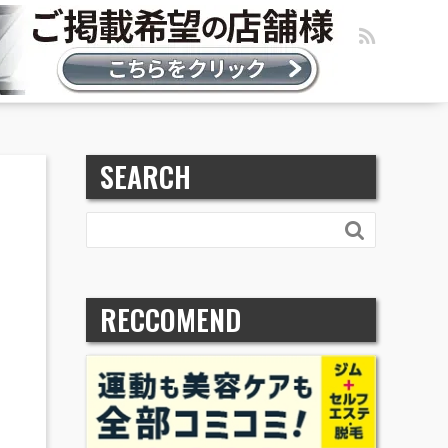
SEARCH

RECCOMEND