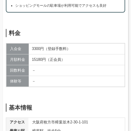
ショッピングモールの駐車場が利用可能でアクセスも良好
料金
入会金
3300円（登録手数料）
月額料金
15180円（正会員）
回数料金
－
体験等
－
基本情報
アクセス
大阪府枚方市樟葉並木2-30-1-101
最寄り駅
樟葉駅 徒歩5分