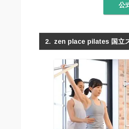
公
zen place pilates 