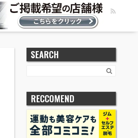
SEARCH

RECCOMEND